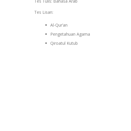
Tes Tulis: Bahasa Arab
Tes Lisan:
Al-Qur’an
Pengetahuan Agama
Qiroatul Kutub