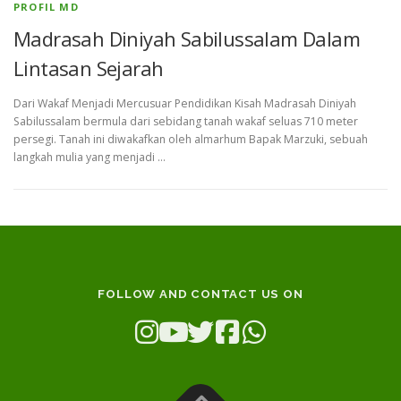
PROFIL MD
Madrasah Diniyah Sabilussalam Dalam
Lintasan Sejarah
Dari Wakaf Menjadi Mercusuar Pendidikan Kisah Madrasah Diniyah
Sabilussalam bermula dari sebidang tanah wakaf seluas 710 meter
persegi. Tanah ini diwakafkan oleh almarhum Bapak Marzuki, sebuah
langkah mulia yang menjadi …
FOLLOW AND CONTACT US ON