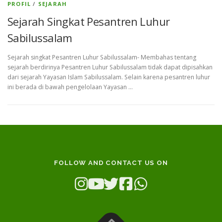
PROFIL
/
SEJARAH
Sejarah Singkat Pesantren Luhur
Sabilussalam
Sejarah singkat Pesantren Luhur Sabilussalam- Membahas tentang
sejarah berdirinya Pesantren Luhur Sabilussalam tidak dapat dipisahkan
dari sejarah Yayasan Islam Sabilussalam. Selain karena pesantren luhur
ini berada di bawah pengelolaan Yayasan …
FOLLOW AND CONTACT US ON